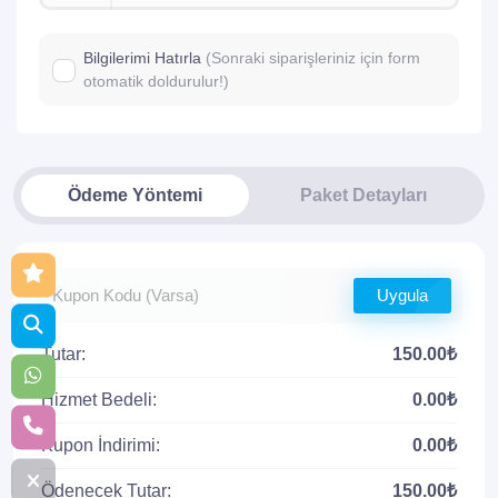
Bilgilerimi Hatırla
(Sonraki siparişleriniz için form
otomatik doldurulur!)
Ödeme Yöntemi
Paket Detayları
Uygula
Tutar:
150.00₺
Hizmet Bedeli:
0.00₺
Kupon İndirimi:
0.00₺
Ödenecek Tutar:
150.00₺